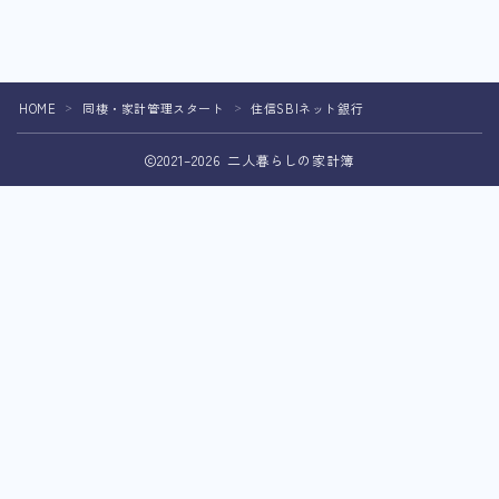
HOME
同棲・家計管理スタート
住信SBIネット銀行
＞
＞
2021–2026 二人暮らしの家計簿