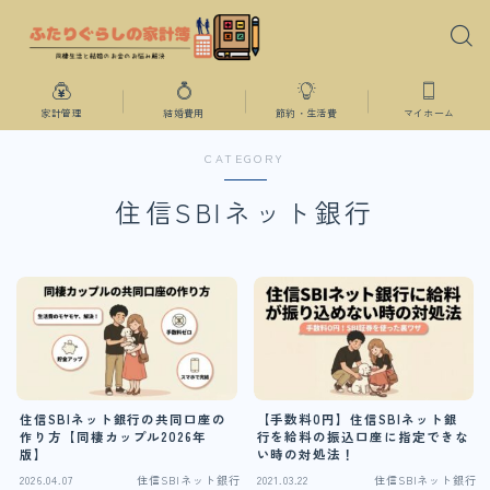
家計管理
結婚費用
節約・生活費
マイホーム
CATEGORY
住信SBIネット銀行
住信SBIネット銀行の共同口座の
【手数料0円】住信SBIネット銀
作り方【同棲カップル2026年
行を給料の振込口座に指定できな
版】
い時の対処法！￼
2026.04.07
住信SBIネット銀行
2021.03.22
住信SBIネット銀行