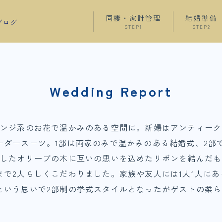
同棲・家計管理
結婚準備
ブログ
STEP1
STEP2
Wedding Report
レンジ系のお花で温かみのある空間に。新婦はアンティー
ーダースーツ。1部は両家のみで温かみのある結婚式、2部
意したオリーブの木に互いの思いを込めたリボンを結んだも
で2人らしくこだわりました。家族や友人には1人1人に
という思いで2部制の挙式スタイルとなったがゲストの柔