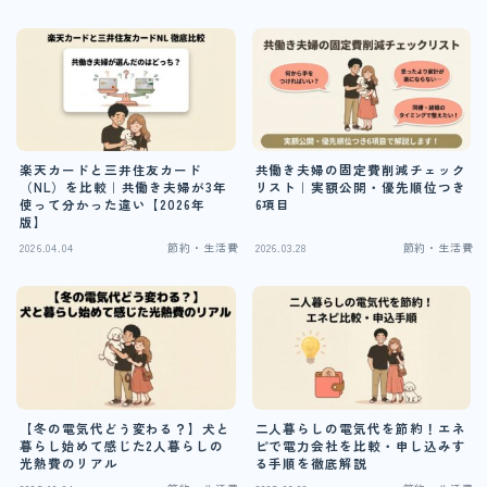
楽天カードと三井住友カード
共働き夫婦の固定費削減チェック
（NL）を比較｜共働き夫婦が3年
リスト｜実額公開・優先順位つき
使って分かった違い【2026年
6項目
版】
2026.04.04
節約・生活費
2026.03.28
節約・生活費
【冬の電気代どう変わる？】犬と
二人暮らしの電気代を節約！エネ
暮らし始めて感じた2人暮らしの
ピで電力会社を比較・申し込みす
光熱費のリアル
る手順を徹底解説