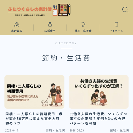
家計管理
結婚費用
節約・生活費
マイホーム
CATEGORY
節約・生活費
同棲・二人暮らしの初期費用｜我
共働き夫婦の生活費、いくらずつ
が家が50万円に抑えた実例と節
出すのが正解？実例と3つの分担
約のコツ
パターンを解説
2026.04.11
節約・生活費
2026.04.09
節約・生活費