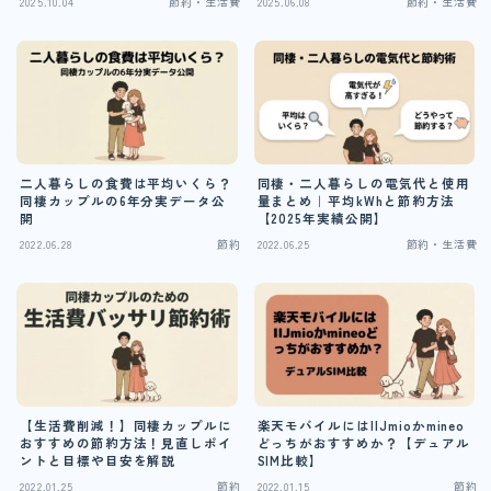
2025.10.04
節約・生活費
2025.06.08
節約・生活費
二人暮らしの食費は平均いくら？
同棲・二人暮らしの電気代と使用
同棲カップルの6年分実データ公
量まとめ｜平均kWhと節約方法
開
【2025年実績公開】
2022.06.28
節約
2022.06.25
節約・生活費
【生活費削減！】同棲カップルに
楽天モバイルにはIIJmioかmineo
おすすめの節約方法！見直しポイ
どっちがおすすめか？【デュアル
ントと目標や目安を解説
SIM比較】
2022.01.25
節約
2022.01.15
節約