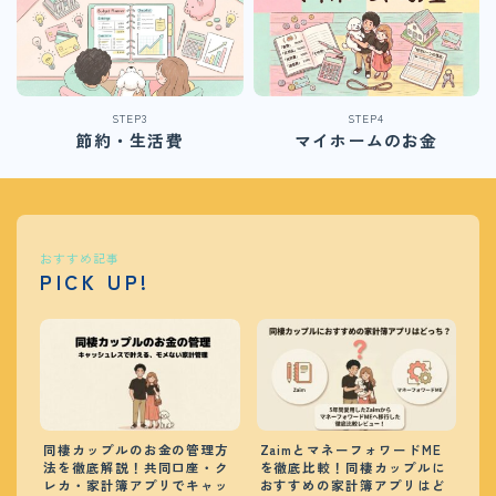
STEP3
STEP4
節約・生活費
マイホームのお金
おすすめ記事
PICK UP!
同棲カップルのお金の管理方
ZaimとマネーフォワードME
法を徹底解説！共同口座・ク
を徹底比較！同棲カップルに
レカ・家計簿アプリでキャッ
おすすめの家計簿アプリはど