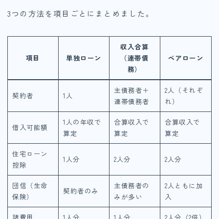
3つの方法を項目ごとにまとめました。
収入合算
項目
単独ローン
（連帯債
ペアローン
務）
主債務者＋
2人（それぞ
契約者
1人
連帯債務者
れ）
1人の年収で
合算収入で
合算収入で
借入可能額
算定
算定
算定
住宅ローン
1人分
2人分
2人分
控除
団信（生命
主債務者の
2人ともに加
契約者のみ
保険）
みが多い
入
諸費用
1人分
1人分
2人分（2倍）