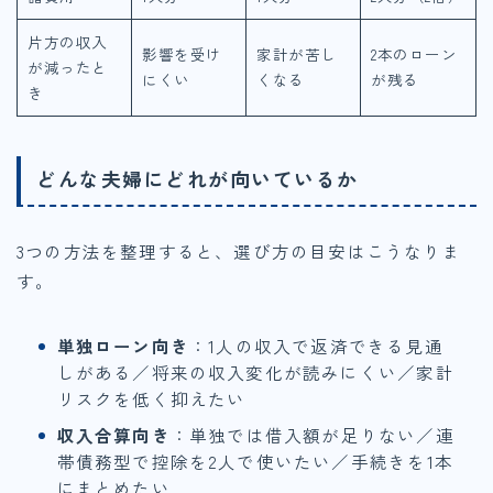
片方の収入
影響を受け
家計が苦し
2本のローン
が減ったと
にくい
くなる
が残る
き
どんな夫婦にどれが向いているか
3つの方法を整理すると、選び方の目安はこうなりま
す。
単独ローン向き
：1人の収入で返済できる見通
しがある／将来の収入変化が読みにくい／家計
リスクを低く抑えたい
収入合算向き
：単独では借入額が足りない／連
帯債務型で控除を2人で使いたい／手続きを1本
にまとめたい