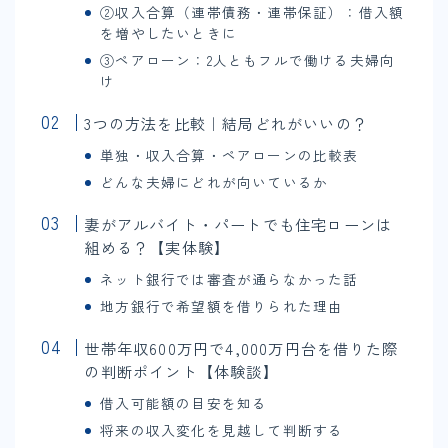
②収入合算（連帯債務・連帯保証）：借入額
を増やしたいときに
③ペアローン：2人ともフルで働ける夫婦向
け
3つの方法を比較｜結局どれがいいの？
単独・収入合算・ペアローンの比較表
どんな夫婦にどれが向いているか
妻がアルバイト・パートでも住宅ローンは
組める？【実体験】
ネット銀行では審査が通らなかった話
地方銀行で希望額を借りられた理由
世帯年収600万円で4,000万円台を借りた際
の判断ポイント【体験談】
借入可能額の目安を知る
将来の収入変化を見越して判断する