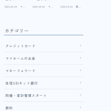
ターン比較
ペアロー
（NL）を比
2026.04.05
マネ
2026.04.04
マイ
2026.04.04
節
と我が家の
ン・収入合
較｜共働き
ーフ
ホー
約・
実践例
算・単独を
夫婦が3年使
ォワ
ムの
生活
ード
実体験で徹
お金
って分かっ
費
底比較
た違い
【2026年
カテゴリー
版】
クレジットカード
マイホームのお金
マネーフォワード
住信SBIネット銀行
同棲・家計管理スタート
節約