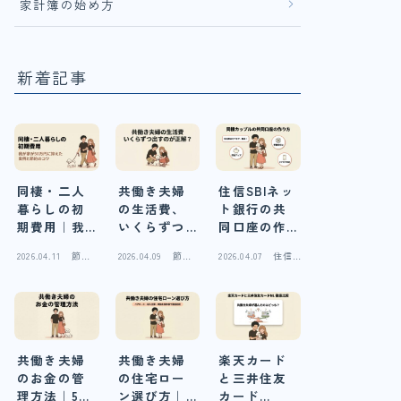
家計簿の始め方
新着記事
同棲・二人
共働き夫婦
住信SBIネッ
暮らしの初
の生活費、
ト銀行の共
期費用｜我
いくらずつ
同口座の作
が家が50万
出すのが正
り方【同棲
2026.04.11
節
2026.04.09
節
2026.04.07
住信
円に抑えた
解？実例と3
カップル
約・
約・
SBIネ
実例と節約
つの分担パ
2026年版】
生活
生活
ット
のコツ
費
ターンを解
費
銀行
説
共働き夫婦
共働き夫婦
楽天カード
のお金の管
の住宅ロー
と三井住友
理方法｜5パ
ン選び方｜
カード