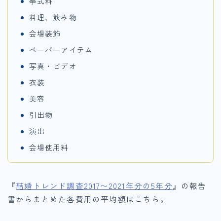
挙式料
料理、飲み物
会場装飾
ペーパーアイテム
写真・ビデオ
衣装
美容
引出物
演出
会場使用料
『
結婚トレンド調査2017〜2021年分の5年分
』の報告
書からまとめた各費用の平均額はこちら。