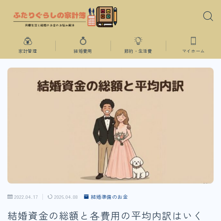
家計管理
結婚費用
節約・生活費
マイホーム
2022.04.17
2026.04.08
結婚準備のお金
結婚資金の総額と各費用の平均内訳はいく