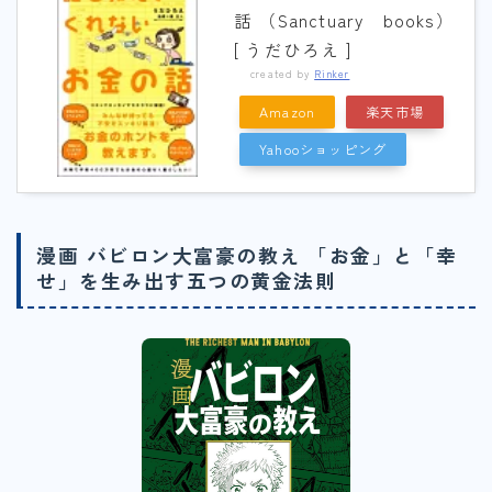
話 （Sanctuary books）
[ うだひろえ ]
created by
Rinker
Amazon
楽天市場
Yahooショッピング
漫画 バビロン大富豪の教え 「お金」と「幸
せ」を生み出す五つの黄金法則