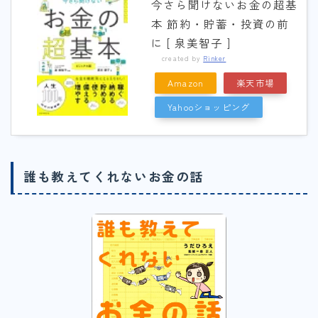
今さら聞けないお金の超基
本 節約・貯蓄・投資の前
に [ 泉美智子 ]
created by
Rinker
Amazon
楽天市場
Yahooショッピング
誰も教えてくれないお金の話