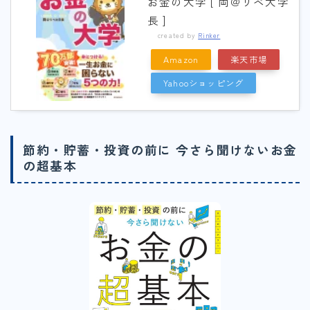
お金の大学 [ 両＠リベ大学
長 ]
created by
Rinker
Amazon
楽天市場
Yahooショッピング
節約・貯蓄・投資の前に 今さら聞けないお金
の超基本