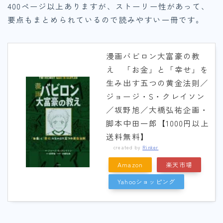
400ページ以上ありますが、ストーリー性があって、
要点もまとめられているので読みやすい一冊です。
漫画バビロン大富豪の教
え 「お金」と「幸せ」を
生み出す五つの黄金法則／
ジョージ・S・クレイソン
／坂野旭／大橋弘祐企画・
脚本中田一郎【1000円以上
送料無料】
created by
Rinker
Amazon
楽天市場
Yahooショッピング